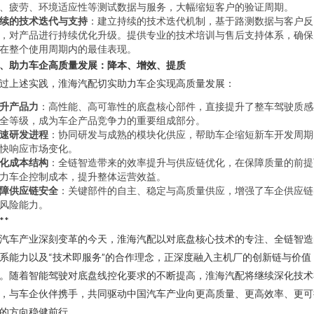
、疲劳、环境适应性等测试数据与服务，大幅缩短客户的验证周期。
续的技术迭代与支持
：建立持续的技术迭代机制，基于路测数据与客户反
，对产品进行持续优化升级。提供专业的技术培训与售后支持体系，确保
在整个使用周期内的最佳表现。
、助力车企高质量发展：降本、增效、提质
过上述实践，淮海汽配切实助力车企实现高质量发展：
升产品力
：高性能、高可靠性的底盘核心部件，直接提升了整车驾驶质感
全等级，成为车企产品竞争力的重要组成部分。
速研发进程
：协同研发与成熟的模块化供应，帮助车企缩短新车开发周期
快响应市场变化。
化成本结构
：全链智造带来的效率提升与供应链优化，在保障质量的前提
力车企控制成本，提升整体运营效益。
障供应链安全
：关键部件的自主、稳定与高质量供应，增强了车企供应链
风险能力。
**
汽车产业深刻变革的今天，淮海汽配以对底盘核心技术的专注、全链智造
系能力以及“技术即服务”的合作理念，正深度融入主机厂的创新链与价值
。随着智能驾驶对底盘线控化要求的不断提高，淮海汽配将继续深化技术
，与车企伙伴携手，共同驱动中国汽车产业向更高质量、更高效率、更可
的方向稳健前行。