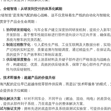
、全链智造：从研发到交付的体系化赋能
全链智造”是淮海汽配的核心战略。这不仅意味着生产线的自动化与智能化
贯穿于产品全生命周期：
协同研发前端化
：与车企客户建立深度协同研发机制，提前介入新车
开发阶段，基于整车性能目标进行部件逆向设计与正向开发，确保底
系统与整车的完美匹配。
制造过程数字化
：引入柔性生产线、工业互联网及大数据分析，实现
产过程的实时监控、质量追溯与智能调度。通过精益生产，在保证高
质的提升了生产效率和订单响应速度。
供应链深度整合
：对上游原材料及关键子部件进行严格筛选与战略合
作，构建稳定、优质、高效的供应链体系，保障了核心部件生产的自
性与供应链韧性。
、技术即服务：超越产品的价值共创
海汽配的定位早已超越传统零部件供应商，而是以“技术即服务”的模式，
企提供全方位赋能：
制化解决方案
：针对不同车企、不同平台（燃油、混动、纯电）的差异化
，提供从部件到子系统，乃至底盘平台的整体解决方案。
试与验证支持
：拥有先进的底盘部件及系统级测试实验室，可提供全面的